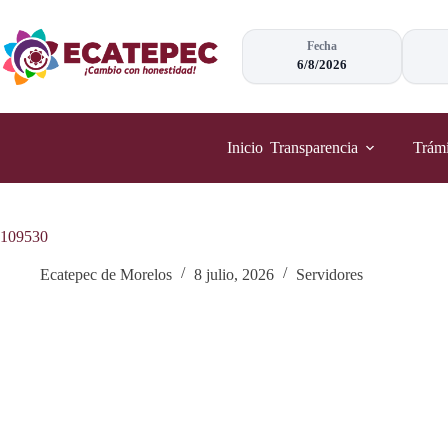
Saltar
al
contenido
Fecha
6/8/2026
Inicio
Transparencia
Trámi
109530
Ecatepec de Morelos
8 julio, 2026
Servidores