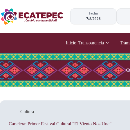
Saltar
al
contenido
Fecha
7/8/2026
Inicio
Transparencia
Trámi
Cu
Cultura
Cartelera: Primer Festival Cultural “El Viento Nos Une”