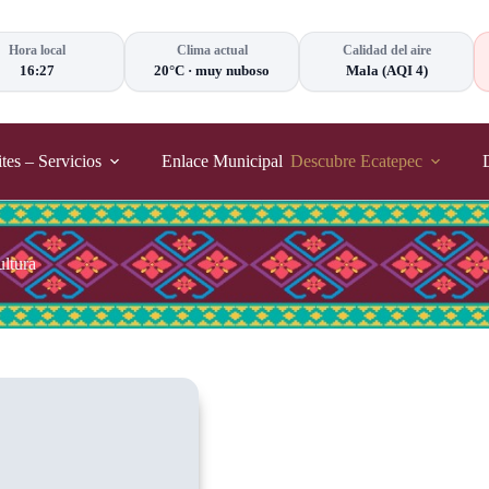
Hora local
Clima actual
Calidad del aire
16:27
20°C
·
muy nuboso
Mala
(AQI 4)
tes – Servicios
Enlace Municipal
Descubre Ecatepec
ltura