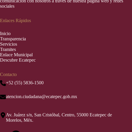
comunicación con nosotros a través de nuestra página web y redes
sociales
Enlaces Rápidos
Inic
i
o
Transparencia
Servicios
Tramites
Enlace Municipal
Descubre Ecatepec
Contacto
+52 (55) 5836-1500
atencion.ciudadana@ecatepec.gob.mx
Av. Juárez s/n, San Cristóbal, Centro, 55000 Ecatepec de
Morelos, Méx.