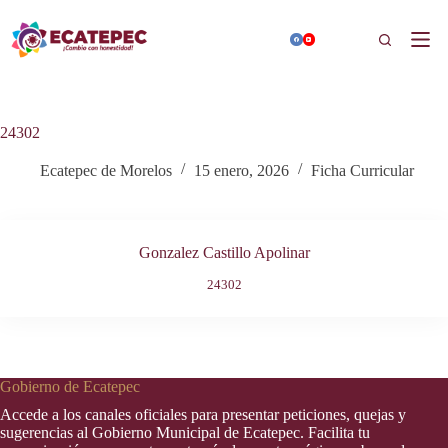
Saltar
al
Buscar
contenido
24302
Ecatepec de Morelos
15 enero, 2026
Ficha Curricular
Gonzalez Castillo Apolinar
24302
Gobierno de Ecatepec
Accede a los canales oficiales para presentar peticiones, quejas y
sugerencias al Gobierno Municipal de Ecatepec. Facilita tu