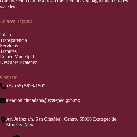
comunicación con nosotros a través de nuestra página web y redes
sociales
Enlaces Rápidos
Inic
i
o
Transparencia
Servicios
Tramites
Enlace Municipal
Descubre Ecatepec
Contacto
+52 (55) 5836-1500
atencion.ciudadana@ecatepec.gob.mx
Av. Juárez s/n, San Cristóbal, Centro, 55000 Ecatepec de
Morelos, Méx.