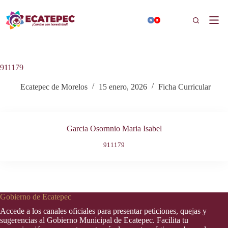
Saltar
al
Buscar
contenido
911179
Ecatepec de Morelos
15 enero, 2026
Ficha Curricular
Garcia Osornnio Maria Isabel
911179
Gobierno de Ecatepec
Accede a los canales oficiales para presentar peticiones, quejas y
sugerencias al Gobierno Municipal de Ecatepec. Facilita tu