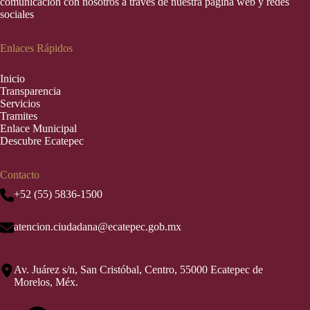
comunicación con nosotros a través de nuestra página web y redes
sociales
Enlaces Rápidos
Inic
i
o
Transparencia
Servicios
Tramites
Enlace Municipal
Descubre Ecatepec
Contacto
+52 (55) 5836-1500
atencion.ciudadana@ecatepec.gob.mx
Av. Juárez s/n, San Cristóbal, Centro, 55000 Ecatepec de
Morelos, Méx.