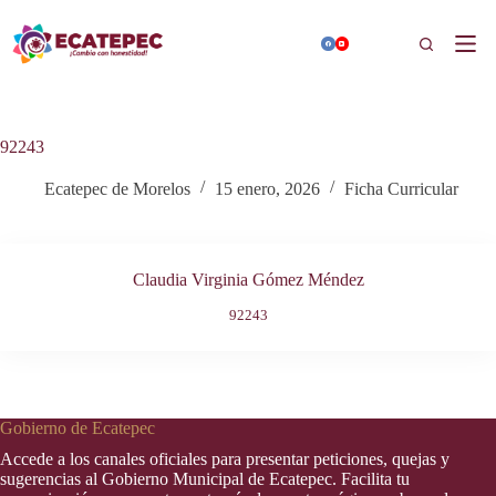
Saltar
al
Buscar
contenido
92243
Ecatepec de Morelos
15 enero, 2026
Ficha Curricular
Claudia Virginia Gómez Méndez
92243
Gobierno de Ecatepec
Accede a los canales oficiales para presentar peticiones, quejas y
sugerencias al Gobierno Municipal de Ecatepec. Facilita tu