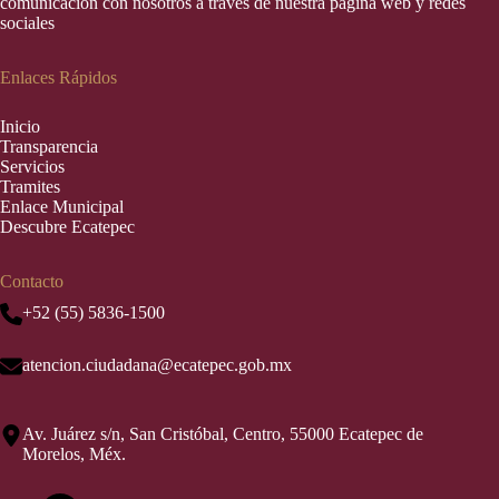
comunicación con nosotros a través de nuestra página web y redes
sociales
Enlaces Rápidos
Inic
i
o
Transparencia
Servicios
Tramites
Enlace Municipal
Descubre Ecatepec
Contacto
+52 (55) 5836-1500
atencion.ciudadana@ecatepec.gob.mx
Av. Juárez s/n, San Cristóbal, Centro, 55000 Ecatepec de
Morelos, Méx.