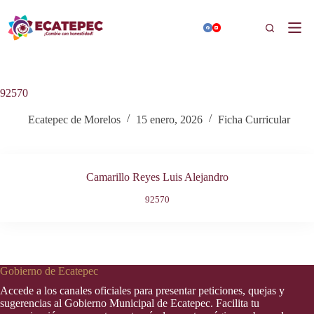
Saltar
al
Buscar
contenido
92570
Ecatepec de Morelos
15 enero, 2026
Ficha Curricular
Camarillo Reyes Luis Alejandro
92570
Gobierno de Ecatepec
Accede a los canales oficiales para presentar peticiones, quejas y
sugerencias al Gobierno Municipal de Ecatepec. Facilita tu