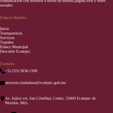
comunicación con nosotros a través de nuestra página web y redes
sociales
Enlaces Rápidos
Inic
i
o
Transparencia
Servicios
Tramites
Enlace Municipal
Descubre Ecatepec
Contacto
+52 (55) 5836-1500
atencion.ciudadana@ecatepec.gob.mx
Av. Juárez s/n, San Cristóbal, Centro, 55000 Ecatepec de
Morelos, Méx.