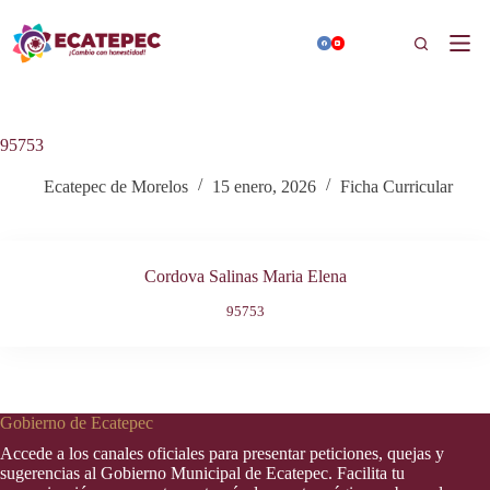
Saltar
al
Buscar
contenido
95753
Ecatepec de Morelos
15 enero, 2026
Ficha Curricular
Cordova Salinas Maria Elena
95753
Gobierno de Ecatepec
Accede a los canales oficiales para presentar peticiones, quejas y
sugerencias al Gobierno Municipal de Ecatepec. Facilita tu