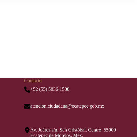
Contacto
+52 (55) 5836-1500
atencion.ciudadana@ecatepec.gob.mx
Av. Juárez s/n, San Cristóbal, Centro, 55000
Ecatepec de Morelos, Méx.