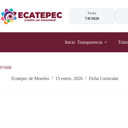
Saltar
al
contenido
Fecha
7/8/2026
Inicio
Transparencia
Trámi
97608
Ecatepec de Morelos
15 enero, 2026
Ficha Curricular