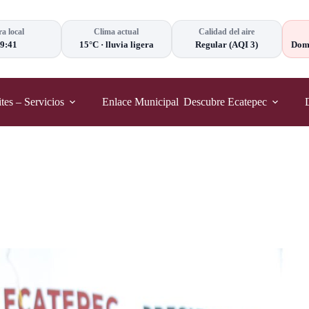
a local
Clima actual
Calidad del aire
9:41
15°C
·
lluvia ligera
Regular
(AQI 3)
Domi
tes – Servicios
Enlace Municipal
Descubre Ecatepec