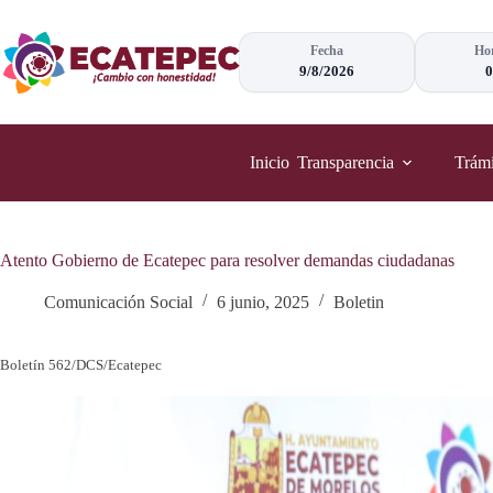
Saltar
al
contenido
Fecha
Hor
9/8/2026
0
Inicio
Transparencia
Trámi
Atento Gobierno de Ecatepec para resolver demandas ciudadanas
Comunicación Social
6 junio, 2025
Boletin
Boletín 562/DCS/Ecatepec