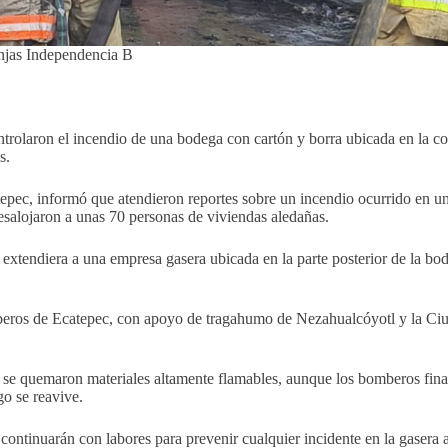
anjas Independencia B
rolaron el incendio de una bodega con cartón y borra ubicada en la co
s.
epec, informó que atendieron reportes sobre un incendio ocurrido en u
alojaron a unas 70 personas de viviendas aledañas.
extendiera a una empresa gasera ubicada en la parte posterior de la b
beros de Ecatepec, con apoyo de tragahumo de Nezahualcóyotl y la Ciud
e se quemaron materiales altamente flamables, aunque los bomberos fina
go se reavive.
ontinuarán con labores para prevenir cualquier incidente en la gasera al