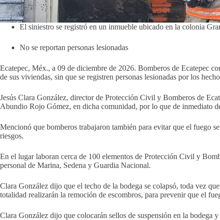
El siniestro se registró en un inmueble ubicado en la colonia Gr
No se reportan personas lesionadas
Ecatepec, Méx., a 09 de diciembre de 2026. Bomberos de Ecatepec cont
de sus viviendas, sin que se registren personas lesionadas por los hecho
Jesús Clara González, director de Protección Civil y Bomberos de Ecat
Abundio Rojo Gómez, en dicha comunidad, por lo que de inmediato des
Mencionó que bomberos trabajaron también para evitar que el fuego se 
riesgos.
En el lugar laboran cerca de 100 elementos de Protección Civil y Bom
personal de Marina, Sedena y Guardia Nacional.
Clara González dijo que el techo de la bodega se colapsó, toda vez qu
totalidad realizarán la remoción de escombros, para prevenir que el fue
Clara González dijo que colocarán sellos de suspensión en la bodega y c