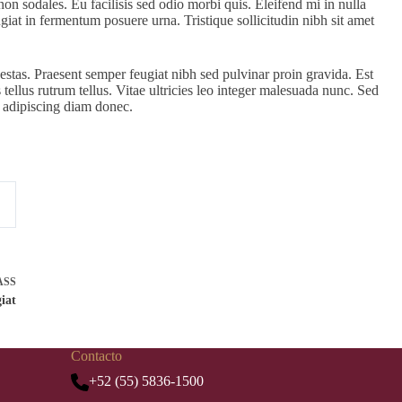
non sodales. Eu facilisis sed odio morbi quis. Eleifend mi in nulla
giat in fermentum posuere urna. Tristique sollicitudin nibh sit amet
stas. Praesent semper feugiat nibh sed pulvinar proin gravida. Est
 tellus rutrum tellus. Vitae ultricies leo integer malesuada nunc. Sed
d adipiscing diam donec.
ASS
iat
Contacto
+52 (55) 5836-1500