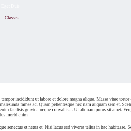
 Eget Duis
Classes
 tempor incididunt ut labore et dolore magna aliqua. Massa vitae tortor
s et malesuada fames ac. Quam pellentesque nec nam aliquam sem et. Scel
m enim facilisis gravida neque convallis a. Ut aliquam purus sit amet. Fe
rius morbi enim.
ue senectus et netus et. Nisi lacus sed viverra tellus in hac habitasse. Se