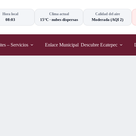
Hora local
Clima actual
Calidad del aire
08:03
15°C
·
nubes dispersas
Moderada
(AQI 2)
tes – Servicios
Enlace Municipal
Descubre Ecatepec
orelos
On
7 mayo, 2021