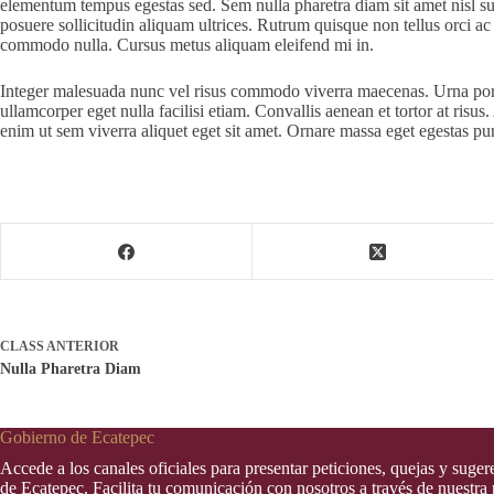
elementum tempus egestas sed. Sem nulla pharetra diam sit amet nisl susc
posuere sollicitudin aliquam ultrices. Rutrum quisque non tellus orci ac
commodo nulla. Cursus metus aliquam eleifend mi in.
Integer malesuada nunc vel risus commodo viverra maecenas. Urna portti
ullamcorper eget nulla facilisi etiam. Convallis aenean et tortor at risus
enim ut sem viverra aliquet eget sit amet. Ornare massa eget egestas 
CLASS
ANTERIOR
Nulla Pharetra Diam
Gobierno de Ecatepec
Accede a los canales oficiales para presentar peticiones, quejas y suge
de Ecatepec. Facilita tu comunicación con nosotros a través de nuestra