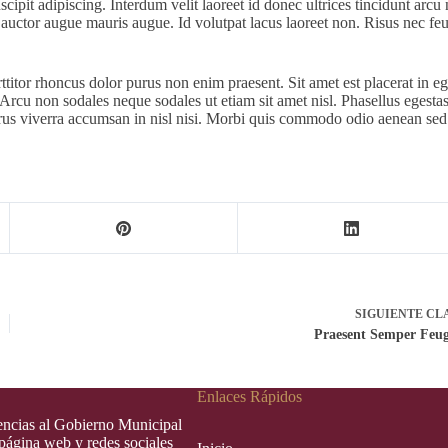
ipit adipiscing. Interdum velit laoreet id donec ultrices tincidunt arcu 
 auctor augue mauris augue. Id volutpat lacus laoreet non. Risus nec feu
tor rhoncus dolor purus non enim praesent. Sit amet est placerat in ege
. Arcu non sodales neque sodales ut etiam sit amet nisl. Phasellus egestas
purus viverra accumsan in nisl nisi. Morbi quis commodo odio aenean se
SIGUIENTE
CL
Praesent Semper Feug
Enlaces Rápidos
rencias al Gobierno Municipal
 página web y redes sociales