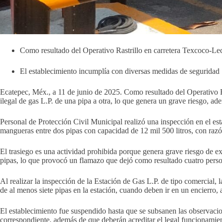
Como resultado del Operativo Rastrillo en carretera Texcoco-Le
El establecimiento incumplía con diversas medidas de seguridad
Ecatepec, Méx., a 11 de junio de 2025. Como resultado del Operativo Ra
ilegal de gas L.P. de una pipa a otra, lo que genera un grave riesgo, a
Personal de Protección Civil Municipal realizó una inspección en el es
mangueras entre dos pipas con capacidad de 12 mil 500 litros, con raz
El trasiego es una actividad prohibida porque genera grave riesgo de e
pipas, lo que provocó un flamazo que dejó como resultado cuatro pers
Al realizar la inspección de la Estación de Gas L.P. de tipo comercial,
de al menos siete pipas en la estación, cuando deben ir en un encierro
El establecimiento fue suspendido hasta que se subsanen las observacion
correspondiente, además de que deberán acreditar el legal funcionamiento