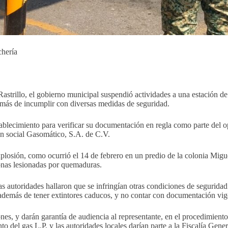
chería
strillo, el gobierno municipal suspendió actividades a una estación de 
demás de incumplir con diversas medidas de seguridad.
tablecimiento para verificar su documentación en regla como parte del o
ón social Gasomático, S.A. de C.V.
xplosión, como ocurrió el 14 de febrero en un predio de la colonia Migu
onas lesionadas por quemaduras.
 las autoridades hallaron que se infringían otras condiciones de segurid
, además de tener extintores caducos, y no contar con documentación vig
es, y darán garantía de audiencia al representante, en el procedimiento
 del gas L.P. y las autoridades locales darían parte a la Fiscalía Gener