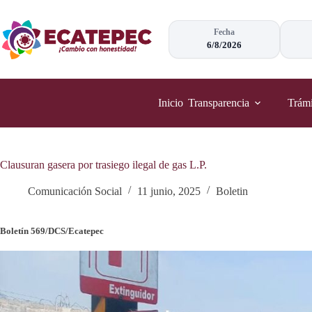
Saltar
al
contenido
Fecha
6/8/2026
Inicio
Transparencia
Trámi
Clausuran gasera por trasiego ilegal de gas L.P.
Comunicación Social
11 junio, 2025
Boletin
Boletín 569/DCS/Ecatepec