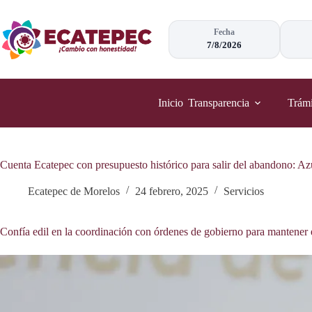
Saltar
al
contenido
Fecha
7/8/2026
Inicio
Transparencia
Trámi
Cuenta Ecatepec con presupuesto histórico para salir del abandono: A
Ecatepec de Morelos
24 febrero, 2025
Servicios
Confía edil en la coordinación con órdenes de gobierno para mantener e