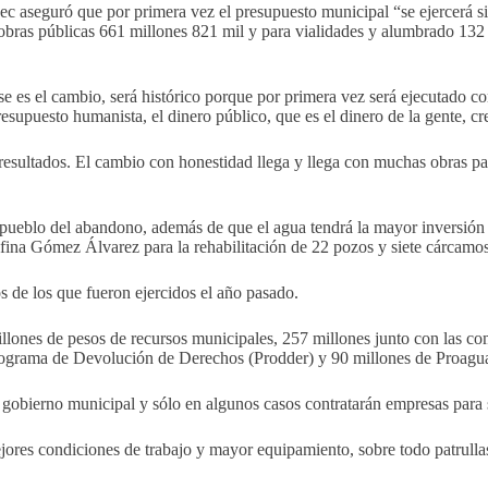
ec aseguró que por primera vez el presupuesto municipal “se ejercerá s
 obras públicas 661 millones 821 mil y para vialidades y alumbrado 132
e es el cambio, será histórico porque por primera vez será ejecutado c
esupuesto humanista, el dinero público, que es el dinero de la gente, cr
sultados. El cambio con honestidad llega y llega con muchas obras pa
l pueblo del abandono, además de que el agua tendrá la mayor inversión 
ina Gómez Álvarez para la rehabilitación de 22 pozos y siete cárcamos
s de los que fueron ejercidos el año pasado.
 millones de pesos de recursos municipales, 257 millones junto con las
grama de Devolución de Derechos (Prodder) y 90 millones de Proagua, 
 gobierno municipal y sólo en algunos casos contratarán empresas para s
res condiciones de trabajo y mayor equipamiento, sobre todo patrullas