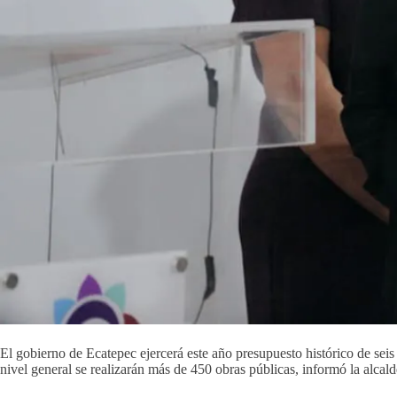
El gobierno de Ecatepec ejercerá este año presupuesto histórico de seis
nivel general se realizarán más de 450 obras públicas, informó la alca