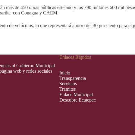
rán más de 450 obras públicas este año y los 790 millones 600 mil pesos 
tripartita con Conagua y CAEM.
o de vehículos, lo que representará ahorro del 30 por ciento para el go
Enlaces Rápidos
rencias al Gobierno Municipal
 página web y redes sociales
Inic
i
o
Transparencia
Servicios
Tramites
Enlace Municipal
Descubre Ecatepec