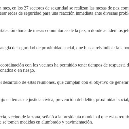
 mes, en los 27 sectores de seguridad se realizan las mesas de paz comu
erar redes de seguridad para una reacción inmediata ante diversas prob
stalación diaria de mesas comunitarias de la paz, a donde acuden los jefe
egia de seguridad de proximidad social, que busca reivindicar la labor 
 coordinación con los vecinos ha permitido tener tiempos de respuesta 
donados o en riesgo.
 el desarrollo de estas reuniones, que cumplan con el objetivo de genera
ajo en temas de justicia cívica, prevención del delito, proximidad socia
rcía, vecino de la zona, señaló a la presidenta municipal que estas reu
que se tomen medidas en alumbrado y pavimentación.