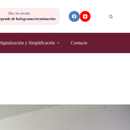
Hoy no circula
Buscar
epende de holograma/terminación
Digitalización y Simplificación
Contacto