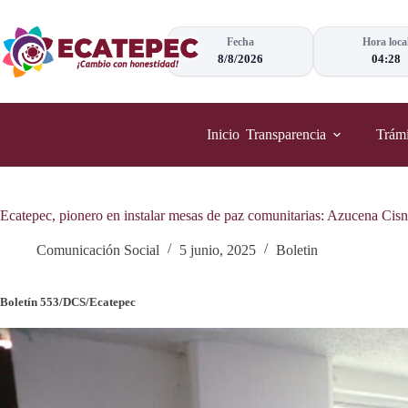
Saltar
al
contenido
Fecha
Hora loca
8/8/2026
04:28
Inicio
Transparencia
Trámi
Ecatepec, pionero en instalar mesas de paz comunitarias: Azucena Cis
Comunicación Social
5 junio, 2025
Boletin
Boletín 553/DCS/Ecatepec