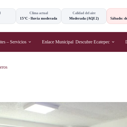
l
Clima actual
Calidad del aire
15°C
·
lluvia moderada
Moderada
(AQI 2)
Sábado: d
tes – Servicios
Enlace Municipal
Descubre Ecatepec
neros