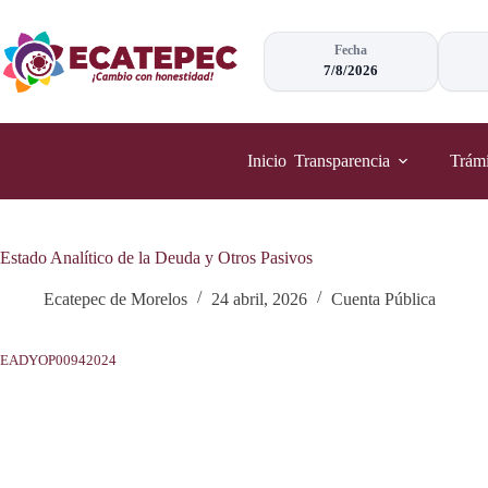
Saltar
al
contenido
Fecha
7/8/2026
Inicio
Transparencia
Trámi
Estado Analítico de la Deuda y Otros Pasivos
Ecatepec de Morelos
24 abril, 2026
Cuenta Pública
EADYOP00942024