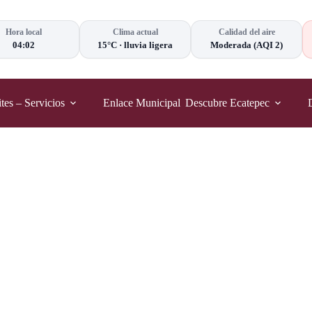
Hora local
Clima actual
Calidad del aire
04:02
15°C
·
lluvia ligera
Moderada
(AQI 2)
tes – Servicios
Enlace Municipal
Descubre Ecatepec