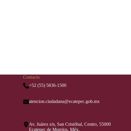
Contacto
+52 (55) 5836-1500
atencion.ciudadana@ecatepec.gob.mx
Av. Juárez s/n, San Cristóbal, Centro, 55000
Ecatepec de Morelos, Méx.