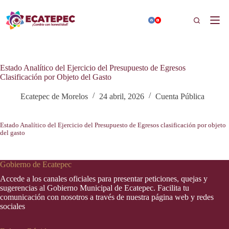
Saltar
al
Buscar
contenido
Estado Analítico del Ejercicio del Presupuesto de Egresos
Clasificación por Objeto del Gasto
Ecatepec de Morelos
24 abril, 2026
Cuenta Pública
Estado Analítico del Ejercicio del Presupuesto de Egresos clasificación por objeto
del gasto
Gobierno de Ecatepec
Accede a los canales oficiales para presentar peticiones, quejas y
sugerencias al Gobierno Municipal de Ecatepec. Facilita tu
comunicación con nosotros a través de nuestra página web y redes
sociales