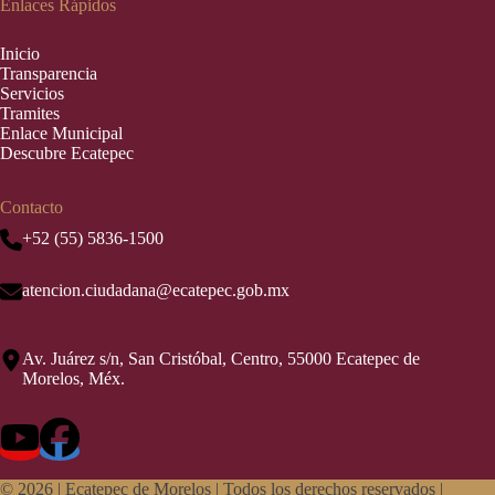
Enlaces Rápidos
Inic
i
o
Transparencia
Servicios
Tramites
Enlace Municipal
Descubre Ecatepec
Contacto
+52 (55) 5836-1500
atencion.ciudadana@ecatepec.gob.mx
Av. Juárez s/n, San Cristóbal, Centro, 55000 Ecatepec de
Morelos, Méx.
© 2026 |
Ecatepec de Morelos | Todos los derechos reservados |