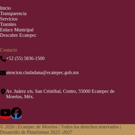
Inic
i
o
Transparencia
Servicios
Tramites
Enlace Municipal
Descubre Ecatepec
Contacto
+52 (55) 5836-1500
atencion.ciudadana@ecatepec.gob.mx
Av. Juárez s/n, San Cristóbal, Centro, 55000 Ecatepec de
Morelos, Méx.
© 2026 |
Ecatepec de Morelos | Todos los derechos reservados |
Desarrollo de Plataformas 2025 -2027