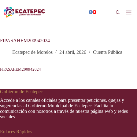
Saltar
al
Buscar
contenido
FIPASAHEM200942024
Ecatepec de Morelos
24 abril, 2026
Cuenta Pública
FIPASAHEM200942024
Gobierno de Ecatepec
Accede a los canales oficiales para presentar peticiones, quejas y
sugerencias al Gobierno Municipal de Ecatepec. Facilita tu
comunicación con nosotros a través de nuestra página web y redes
sociales
Enlaces Rápidos