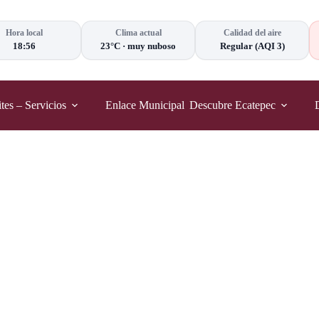
Hora local
Clima actual
Calidad del aire
18:56
23°C
·
muy nuboso
Regular
(AQI 3)
tes – Servicios
Enlace Municipal
Descubre Ecatepec