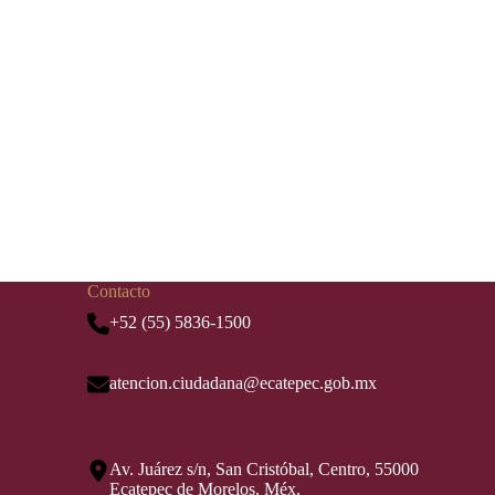
Contacto
+52 (55) 5836-1500
atencion.ciudadana@ecatepec.gob.mx
Av. Juárez s/n, San Cristóbal, Centro, 55000
Ecatepec de Morelos, Méx.