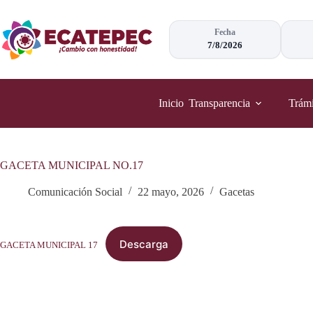
Saltar
al
contenido
Fecha
7/8/2026
Inicio
Transparencia
Trámi
GACETA MUNICIPAL NO.17
Comunicación Social
22 mayo, 2026
Gacetas
Descarga
GACETA MUNICIPAL 17