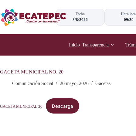
Saltar
al
contenido
Fecha
Hora loca
8/8/2026
09:39
Inicio
Transparencia
Trámi
GACETA MUNICIPAL NO. 20
Comunicación Social
20 mayo, 2026
Gacetas
Descarga
GACETA MUNICIPAL 20