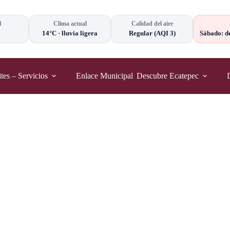
l
Clima actual
Calidad del aire
14°C
·
lluvia ligera
Regular
(AQI 3)
Sábado: d
tes – Servicios
Enlace Municipal
Descubre Ecatepec