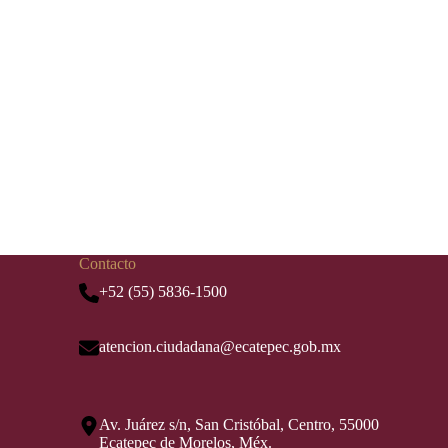
Contacto
+52 (55) 5836-1500
atencion.ciudadana@ecatepec.gob.mx
Av. Juárez s/n, San Cristóbal, Centro, 55000
Ecatepec de Morelos, Méx.