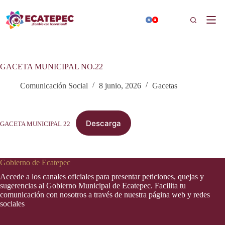
Saltar
al
Buscar
contenido
GACETA MUNICIPAL NO.22
Comunicación Social
8 junio, 2026
Gacetas
Descarga
GACETA MUNICIPAL 22
Gobierno de Ecatepec
Accede a los canales oficiales para presentar peticiones, quejas y
sugerencias al Gobierno Municipal de Ecatepec. Facilita tu
comunicación con nosotros a través de nuestra página web y redes
sociales