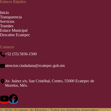
Enlaces Rápidos
Inic
i
o
Transparencia
Servicios
Tramites
Enlace Municipal
Descubre Ecatepec
Contacto
+52 (55) 5836-1500
atencion.ciudadana@ecatepec.gob.mx
Av. Juárez s/n, San Cristóbal, Centro, 55000 Ecatepec de
Morelos, Méx.
© 2026 |
Ecatepec de Morelos | Todos los derechos reservados |