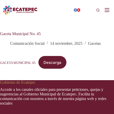
Saltar
al
Buscar
contenido
Gaceta Municipal No. 45
Comunicación Social
14 noviembre, 2025
Gacetas
Descarga
GACETA MUNICIPAL 45
Gobierno de Ecatepec
Accede a los canales oficiales para presentar peticiones, quejas y
sugerencias al Gobierno Municipal de Ecatepec. Facilita tu
comunicación con nosotros a través de nuestra página web y redes
sociales