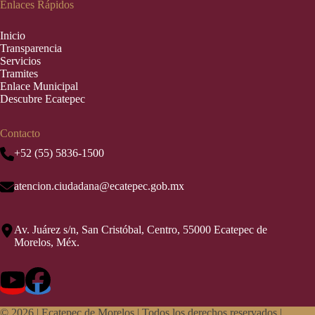
Enlaces Rápidos
Inic
i
o
Transparencia
Servicios
Tramites
Enlace Municipal
Descubre Ecatepec
Contacto
+52 (55) 5836-1500
atencion.ciudadana@ecatepec.gob.mx
Av. Juárez s/n, San Cristóbal, Centro, 55000 Ecatepec de
Morelos, Méx.
© 2026 |
Ecatepec de Morelos | Todos los derechos reservados |