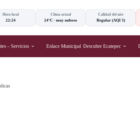
Hora local
Clima actual
Calidad del aire
22:24
24°C
·
muy nuboso
Regular
(AQI 3)
tes – Servicios
Enlace Municipal
Descubre Ecatepec
licas