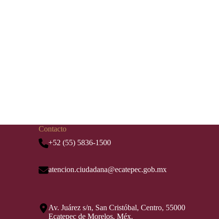
Contacto
+52 (55) 5836-1500
atencion.ciudadana@ecatepec.gob.mx
Av. Juárez s/n, San Cristóbal, Centro, 55000
Ecatepec de Morelos, Méx.