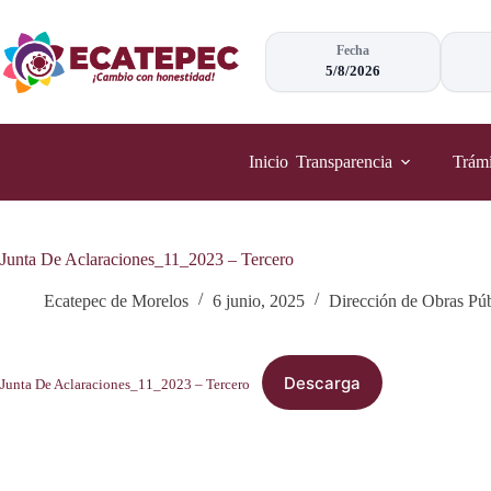
Saltar
al
contenido
Fecha
5/8/2026
Inicio
Transparencia
Trámi
Junta De Aclaraciones_11_2023 – Tercero
Ecatepec de Morelos
6 junio, 2025
Dirección de Obras Púb
Descarga
Junta De Aclaraciones_11_2023 – Tercero