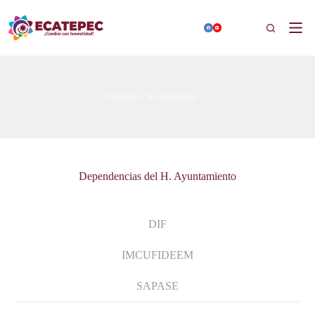
Saltar
al
Buscar
contenido
Órganos Autónomos
Dependencias del H. Ayuntamiento
DIF
IMCUFIDEEM
SAPASE