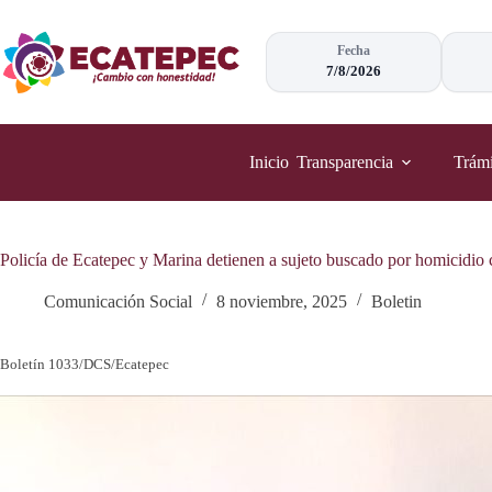
Saltar
al
contenido
Fecha
7/8/2026
Inicio
Transparencia
Trámi
Policía de Ecatepec y Marina detienen a sujeto buscado por homicidio 
Comunicación Social
8 noviembre, 2025
Boletin
Boletín 1033/DCS/Ecatepec