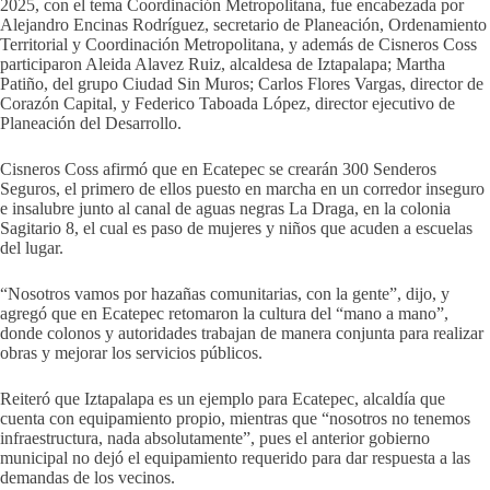
2025, con el tema Coordinación Metropolitana, fue encabezada por
Alejandro Encinas Rodríguez, secretario de Planeación, Ordenamiento
Territorial y Coordinación Metropolitana, y además de Cisneros Coss
participaron Aleida Alavez Ruiz, alcaldesa de Iztapalapa; Martha
Patiño, del grupo Ciudad Sin Muros; Carlos Flores Vargas, director de
Corazón Capital, y Federico Taboada López, director ejecutivo de
Planeación del Desarrollo.
Cisneros Coss afirmó que en Ecatepec se crearán 300 Senderos
Seguros, el primero de ellos puesto en marcha en un corredor inseguro
e insalubre junto al canal de aguas negras La Draga, en la colonia
Sagitario 8, el cual es paso de mujeres y niños que acuden a escuelas
del lugar.
“Nosotros vamos por hazañas comunitarias, con la gente”, dijo, y
agregó que en Ecatepec retomaron la cultura del “mano a mano”,
donde colonos y autoridades trabajan de manera conjunta para realizar
obras y mejorar los servicios públicos.
Reiteró que Iztapalapa es un ejemplo para Ecatepec, alcaldía que
cuenta con equipamiento propio, mientras que “nosotros no tenemos
infraestructura, nada absolutamente”, pues el anterior gobierno
municipal no dejó el equipamiento requerido para dar respuesta a las
demandas de los vecinos.