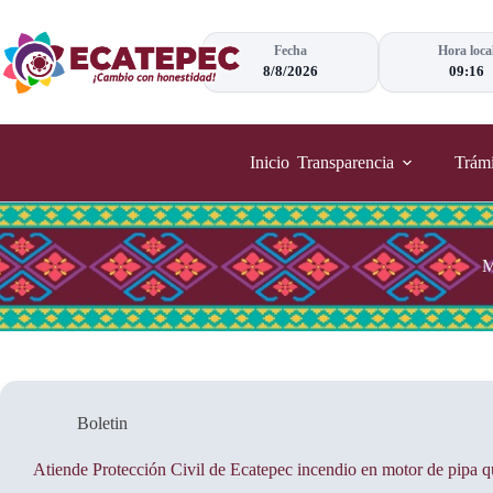
Saltar
al
contenido
Fecha
Hora loca
8/8/2026
09:16
Inicio
Transparencia
Trámi
M
Boletin
Atiende Protección Civil de Ecatepec incendio en motor de pipa q