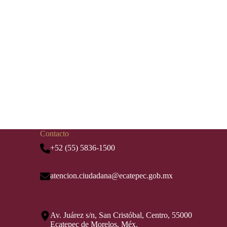
Contacto
+52 (55) 5836-1500
atencion.ciudadana@ecatepec.gob.mx
Av. Juárez s/n, San Cristóbal, Centro, 55000
Ecatepec de Morelos, Méx.