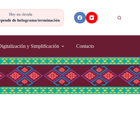
Hoy no circula
Buscar
epende de holograma/terminación
Digitalización y Simplificación
Contacto