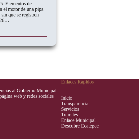
25. Elementos de
n el motor de una pipa
sin que se registren
6:26…
Enlaces Rápidos
rencias al Gobierno Municipal
 página web y redes sociales
Inic
i
o
Transparencia
Servicios
Tramites
Enlace Municipal
Descubre Ecatepec