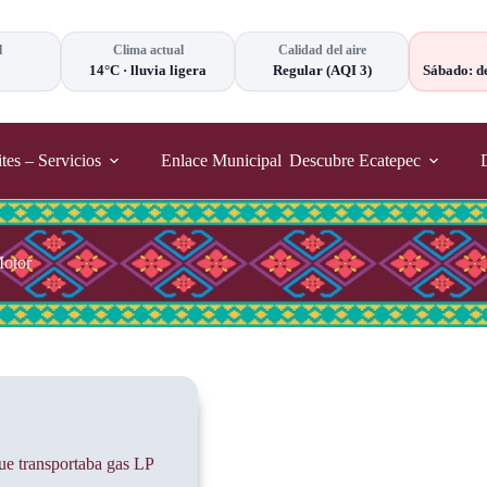
l
Clima actual
Calidad del aire
14°C
·
lluvia ligera
Regular
(AQI 3)
Sábado: d
tes – Servicios
Enlace Municipal
Descubre Ecatepec
otor
ue transportaba gas LP