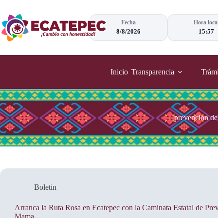
Saltar
al
contenido
Fecha
Hora loca
8/8/2026
15:57
Inicio
Transparencia
Trámi
prevencion de
Boletin
Arranca la Ruta Rosa en Ecatepec con la Caminata Estatal de Pre
Mama