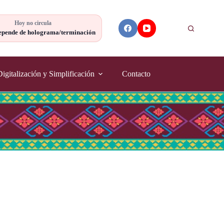
Hoy no circula
Buscar
epende de holograma/terminación
Digitalización y Simplificación
Contacto