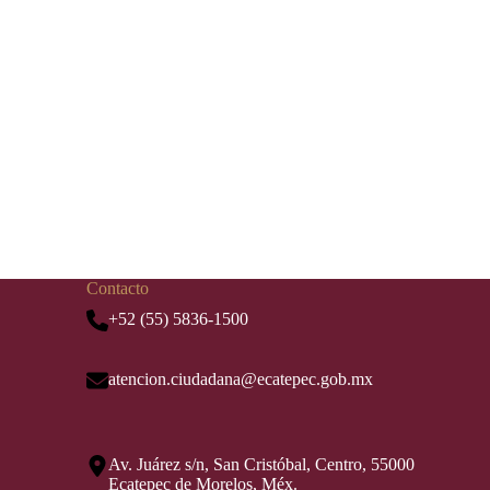
Contacto
+52 (55) 5836-1500
atencion.ciudadana@ecatepec.gob.mx
Av. Juárez s/n, San Cristóbal, Centro, 55000
Ecatepec de Morelos, Méx.