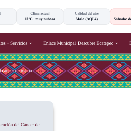
l
Clima actual
Calidad del aire
15°C
·
muy nuboso
Mala
(AQI 4)
Sábado: d
tes – Servicios
Enlace Municipal
Descubre Ecatepec
l cancer de mama
vención del Cáncer de