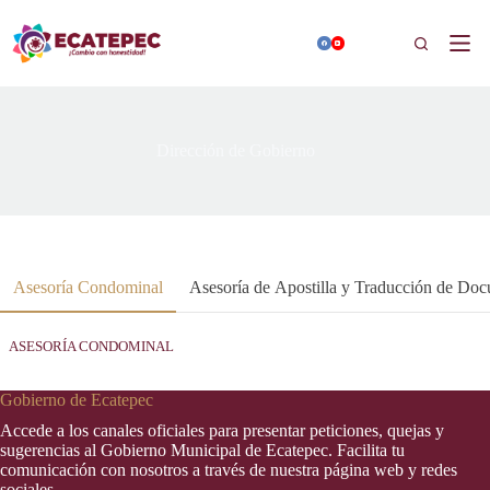
Saltar
al
Buscar
contenido
Dirección de Gobierno
Asesoría Condominal
Asesoría de Apostilla y Traducción de Do
ASESORÍA CONDOMINAL
Gobierno de Ecatepec
Accede a los canales oficiales para presentar peticiones, quejas y
sugerencias al Gobierno Municipal de Ecatepec. Facilita tu
comunicación con nosotros a través de nuestra página web y redes
sociales