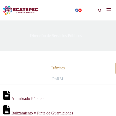
Saltar
al
Buscar
contenido
Dirección de Servicios Públicos
Trámites
PbRM
Alumbrado Público
Balizamiento y Pinta de Guarniciones